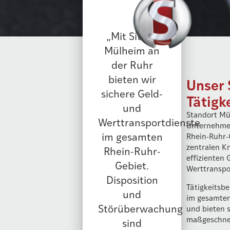
„Mit Sitz in
Mülheim an
der Ruhr
bieten wir
Unser 
sichere Geld-
Tätigk
und
Standort Mü
Werttransportdienste
Unternehmen
im gesamten
Rhein-Ruhr-
zentralen K
Rhein-Ruhr-
effizienten 
Gebiet.
Werttranspo
Disposition
Tätigkeitsbe
und
im gesamten
Störüberwachung
und bieten s
maßgeschne
sind